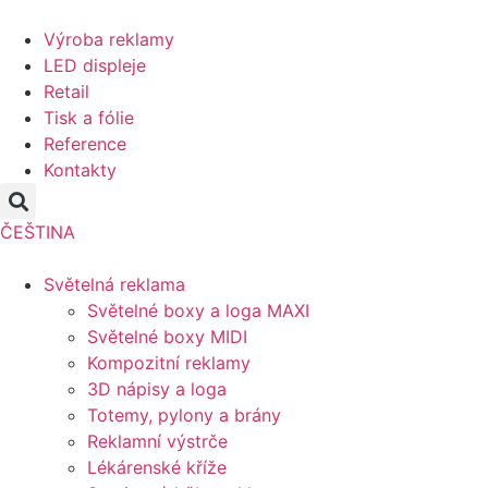
Přejít
k
Výroba reklamy
obsahu
LED displeje
Retail
Tisk a fólie
Reference
Kontakty
ČEŠTINA
Světelná reklama
Světelné boxy a loga MAXI
Světelné boxy MIDI
Kompozitní reklamy
3D nápisy a loga
Totemy, pylony a brány
Reklamní výstrče
Lékárenské kříže