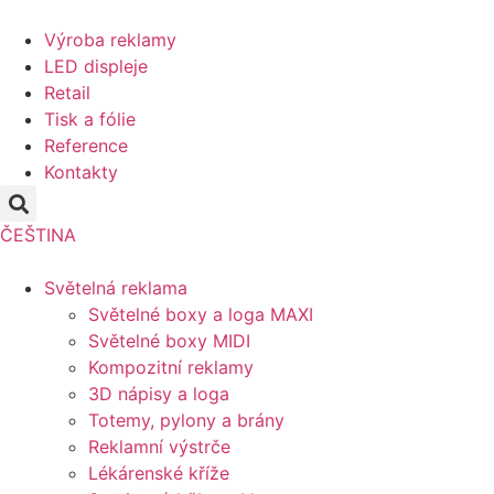
Přejít
k
Výroba reklamy
obsahu
LED displeje
Retail
Tisk a fólie
Reference
Kontakty
ČEŠTINA
Světelná reklama
Světelné boxy a loga MAXI
Světelné boxy MIDI
Kompozitní reklamy
3D nápisy a loga
Totemy, pylony a brány
Reklamní výstrče
Lékárenské kříže