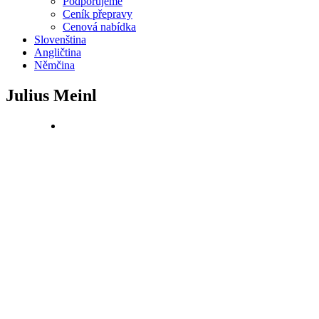
Podporujeme
Ceník přepravy
Cenová nabídka
Slovenština
Angličtina
Němčina
Julius Meinl