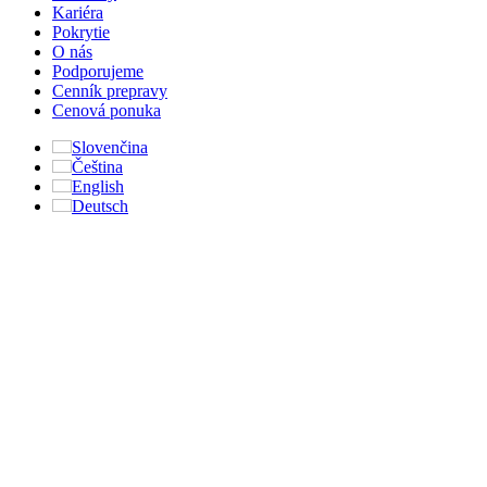
Kariéra
Pokrytie
O nás
Podporujeme
Cenník prepravy
Cenová ponuka
Slovenčina
Čeština
English
Deutsch