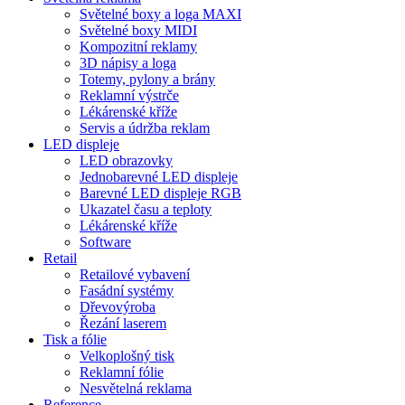
Světelné boxy a loga MAXI
Světelné boxy MIDI
Kompozitní reklamy
3D nápisy a loga
Totemy, pylony a brány
Reklamní výstrče
Lékárenské kříže
Servis a údržba reklam
LED displeje
LED obrazovky
Jednobarevné LED displeje
Barevné LED displeje RGB
Ukazatel času a teploty
Lékárenské kříže
Software
Retail
Retailové vybavení
Fasádní systémy
Dřevovýroba
Řezání laserem
Tisk a fólie
Velkoplošný tisk
Reklamní fólie
Nesvětelná reklama
Reference