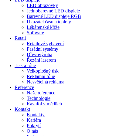
LED obrazovky
Jednobarevné LED displeje
Barevné LED displeje RGB
Ukazatel času a teploty
Lékárenské kříže
Software
Retail
Retailové vybavení
Fasádní systémy
Dřevovýroba
Řezání laserem
Tisk a fólie
Velkoplošný tisk
Reklamní fólie
Nesvětelná reklama
Reference
Naše reference
Technologie
Ravafol v médiích
Kontakt
Kontakty
Kariéra
Pokrytí
O nás