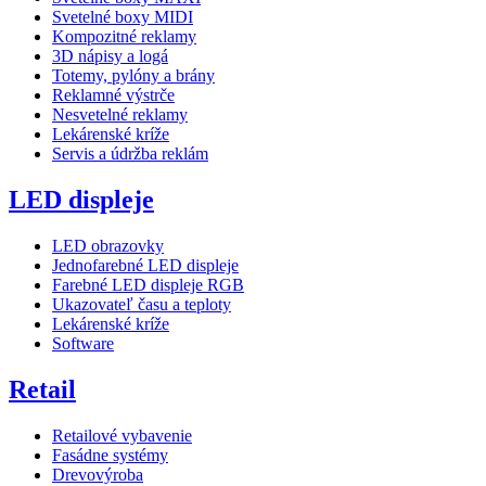
Svetelné boxy MIDI
Kompozitné reklamy
3D nápisy a logá
Totemy, pylóny a brány
Reklamné výstrče
Nesvetelné reklamy
Lekárenské kríže
Servis a údržba reklám
LED displeje
LED obrazovky
Jednofarebné LED displeje
Farebné LED displeje RGB
Ukazovateľ času a teploty
Lekárenské kríže
Software
Retail
Retailové vybavenie
Fasádne systémy
Drevovýroba