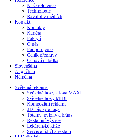
Naše reference
Technologie
Ravafol v médiích
Kontakt
Kontakty
Kariéra
Pokrytí
O nás
Podporujeme
Ceník přepravy
Cenová nabídka
Slovenština
Angličtina
Němčina
Světelná reklama
Světelné boxy a loga MAXI
Světelné boxy MIDI
Kompozitní reklamy
3D nápisy a loga
Totemy, pylony a brány
Reklamní výstrče
Lékárenské kříže
Servis a údržba reklam
LED displeje