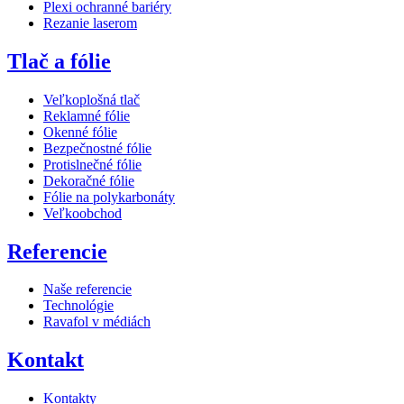
Plexi ochranné bariéry
Rezanie laserom
Tlač a fólie
Veľkoplošná tlač
Reklamné fólie
Okenné fólie
Bezpečnostné fólie
Protislnečné fólie
Dekoračné fólie
Fólie na polykarbonáty
Veľkoobchod
Referencie
Naše referencie
Technológie
Ravafol v médiách
Kontakt
Kontakty