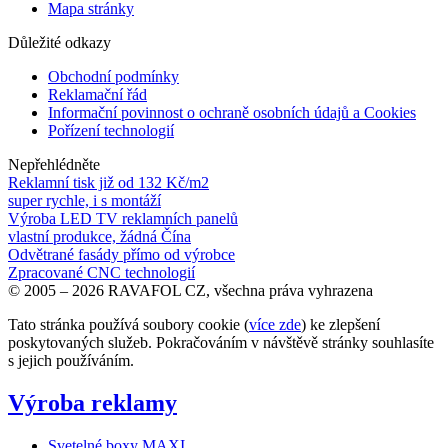
Mapa stránky
Důležité odkazy
Obchodní podmínky
Reklamační řád
Informační povinnost o ochraně osobních údajů a Cookies
Pořízení technologií
Nepřehlédněte
Reklamní tisk již od 132 Kč/m2
super rychle, i s montáží
Výroba LED TV reklamních panelů
vlastní produkce, žádná Čína
Odvětrané fasády přímo od výrobce
Zpracované CNC technologií
© 2005 – 2026 RAVAFOL CZ, všechna práva vyhrazena
Tato stránka používá soubory cookie (
více zde
) ke zlepšení
poskytovaných služeb. Pokračováním v návštěvě stránky souhlasíte
s jejich používáním.
Výroba reklamy
Svetelné boxy MAXI