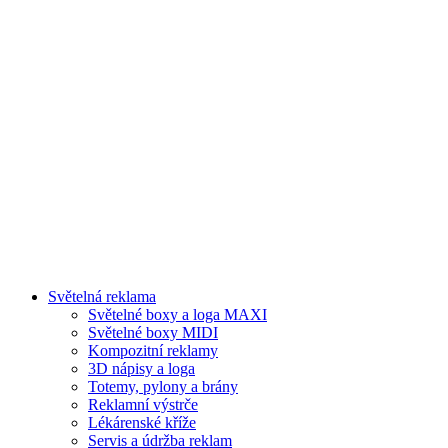
Světelná reklama
Světelné boxy a loga MAXI
Světelné boxy MIDI
Kompozitní reklamy
3D nápisy a loga
Totemy, pylony a brány
Reklamní výstrče
Lékárenské kříže
Servis a údržba reklam