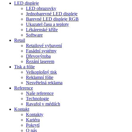
LED displeje
LED obrazovky
Jednobarevné LED displeje
Barevné LED displeje RGB
Ukazatel času a teploty
Lékárenské kříže
Software
Retail
Retailové vybavení
Fasádní systémy
Dřevovýroba
Řezání laserem
Tisk a fólie
Velkoplošný tisk
Reklamní fólie
Nesvětelná reklama
Reference
Naše reference
Technologie
Ravafol v médiích
Kontakt
Kontakty
Kariéra
Pokrytí
O nás