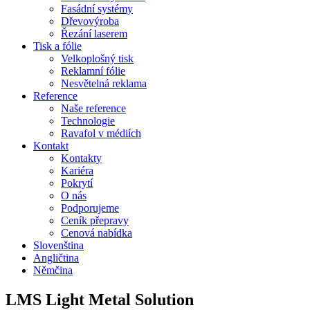
Fasádní systémy
Dřevovýroba
Řezání laserem
Tisk a fólie
Velkoplošný tisk
Reklamní fólie
Nesvětelná reklama
Reference
Naše reference
Technologie
Ravafol v médiích
Kontakt
Kontakty
Kariéra
Pokrytí
O nás
Podporujeme
Ceník přepravy
Cenová nabídka
Slovenština
Angličtina
Němčina
LMS Light Metal Solution