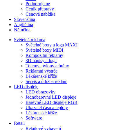
Podporujeme
Ceník přepravy
Cenová nabídka
Slovenština
Angličtina
Němčina
Světelná reklama
Světelné boxy a loga MAXI
Světelné boxy MIDI
Kompozitní reklamy
3D nápisy a loga
Totemy, pylony a brány
Reklamní výstrče
Lékárenské kříže
Servis a údržba reklam
LED displeje
LED obrazovky
Jednobarevné LED displeje
Barevné LED displeje RGB
Ukazatel času a teploty
Lékárenské kříže
Software
Retail
Retailové vybavení