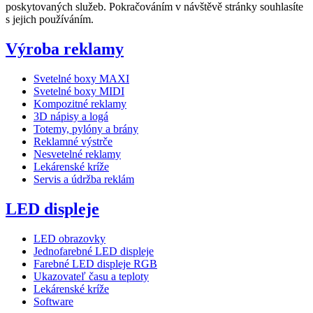
poskytovaných služeb. Pokračováním v návštěvě stránky souhlasíte
s jejich používáním.
Výroba reklamy
Svetelné boxy MAXI
Svetelné boxy MIDI
Kompozitné reklamy
3D nápisy a logá
Totemy, pylóny a brány
Reklamné výstrče
Nesvetelné reklamy
Lekárenské kríže
Servis a údržba reklám
LED displeje
LED obrazovky
Jednofarebné LED displeje
Farebné LED displeje RGB
Ukazovateľ času a teploty
Lekárenské kríže
Software