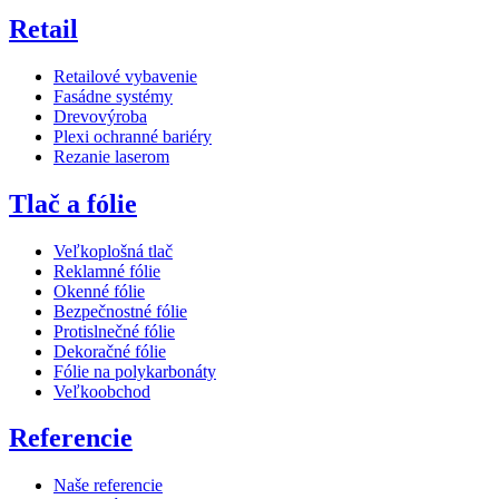
Retail
Retailové vybavenie
Fasádne systémy
Drevovýroba
Plexi ochranné bariéry
Rezanie laserom
Tlač a fólie
Veľkoplošná tlač
Reklamné fólie
Okenné fólie
Bezpečnostné fólie
Protislnečné fólie
Dekoračné fólie
Fólie na polykarbonáty
Veľkoobchod
Referencie
Naše referencie