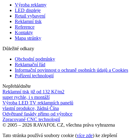
Výroba reklamy
LED displeje
Retail vybavení
Reklamní tisk
Reference
Kontakty
Mapa stránky
Důležité odkazy
Obchodní podmínky
Reklamační řád
Informační povinnost o ochraně osobních údajů a Cookies
Pořízení technologií
Nepřehlédněte
Reklamní tisk již od 132 Kč/m2
super rychle, i s montáží
Výroba LED TV reklamních panelů
vlastní produkce, žádná Čína
Odvětrané fasády přímo od výrobce
Zpracované CNC technologií
© 2005 – 2026 RAVAFOL CZ, všechna práva vyhrazena
Tato stránka používá soubory cookie (
více zde
) ke zlepšení