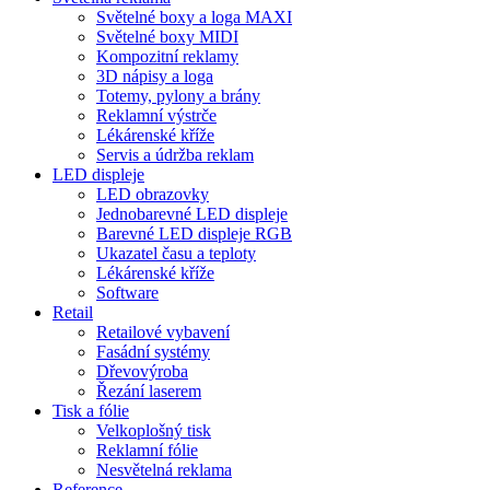
Světelné boxy a loga MAXI
Světelné boxy MIDI
Kompozitní reklamy
3D nápisy a loga
Totemy, pylony a brány
Reklamní výstrče
Lékárenské kříže
Servis a údržba reklam
LED displeje
LED obrazovky
Jednobarevné LED displeje
Barevné LED displeje RGB
Ukazatel času a teploty
Lékárenské kříže
Software
Retail
Retailové vybavení
Fasádní systémy
Dřevovýroba
Řezání laserem
Tisk a fólie
Velkoplošný tisk
Reklamní fólie
Nesvětelná reklama
Reference