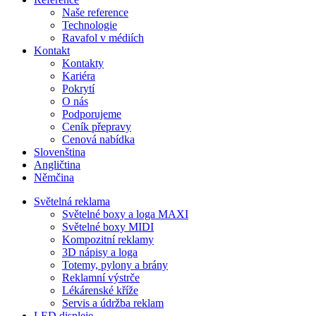
Naše reference
Technologie
Ravafol v médiích
Kontakt
Kontakty
Kariéra
Pokrytí
O nás
Podporujeme
Ceník přepravy
Cenová nabídka
Slovenština
Angličtina
Němčina
Světelná reklama
Světelné boxy a loga MAXI
Světelné boxy MIDI
Kompozitní reklamy
3D nápisy a loga
Totemy, pylony a brány
Reklamní výstrče
Lékárenské kříže
Servis a údržba reklam
LED displeje