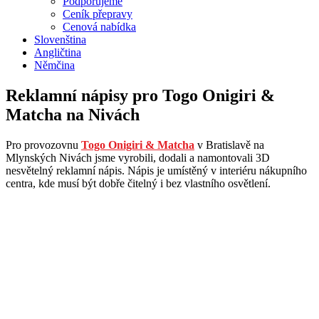
Podporujeme
Ceník přepravy
Cenová nabídka
Slovenština
Angličtina
Němčina
Reklamní nápisy pro Togo Onigiri &
Matcha na Nivách
Pro provozovnu
Togo Onigiri & Matcha
v Bratislavě na
Mlynských Nivách jsme vyrobili, dodali a namontovali 3D
nesvětelný reklamní nápis. Nápis je umístěný v interiéru nákupního
centra, kde musí být dobře čitelný i bez vlastního osvětlení.