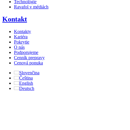
Technológie
Ravafol v médiách
Kontakt
Kontakty
Kariéra
Pokrytie
O nás
Podporujeme
Cenník prepravy
Cenová ponuka
Slovenčina
Čeština
English
Deutsch