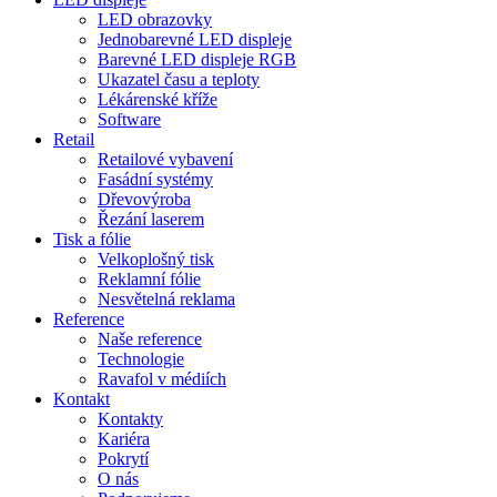
LED obrazovky
Jednobarevné LED displeje
Barevné LED displeje RGB
Ukazatel času a teploty
Lékárenské kříže
Software
Retail
Retailové vybavení
Fasádní systémy
Dřevovýroba
Řezání laserem
Tisk a fólie
Velkoplošný tisk
Reklamní fólie
Nesvětelná reklama
Reference
Naše reference
Technologie
Ravafol v médiích
Kontakt
Kontakty
Kariéra
Pokrytí
O nás