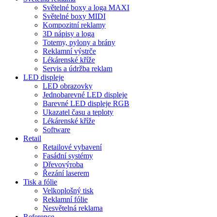
Světelné boxy a loga MAXI
Světelné boxy MIDI
Kompozitní reklamy
3D nápisy a loga
Totemy, pylony a brány
Reklamní výstrče
Lékárenské kříže
Servis a údržba reklam
LED displeje
LED obrazovky
Jednobarevné LED displeje
Barevné LED displeje RGB
Ukazatel času a teploty
Lékárenské kříže
Software
Retail
Retailové vybavení
Fasádní systémy
Dřevovýroba
Řezání laserem
Tisk a fólie
Velkoplošný tisk
Reklamní fólie
Nesvětelná reklama
Reference