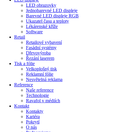
LED obrazovky
Jednobarevné LED displeje
Barevné LED displeje RGB
Ukazatel času a teploty
Lékárenské kříže
Software
Retail
Retailové vybavení
Fasádní systémy
Dřevovýroba
Řezání laserem
Tisk a fólie
Velkoplošný tisk
Reklamní fólie
Nesvětelná reklama
Reference
Naše reference
Technologie
Ravafol v médiích
Kontakt
Kontakty
Kariéra
Pokrytí
O nás