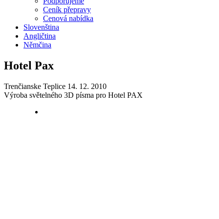
Podporujeme
Ceník přepravy
Cenová nabídka
Slovenština
Angličtina
Němčina
Hotel Pax
Trenčianske Teplice 14. 12. 2010
Výroba světelného 3D písma pro Hotel PAX