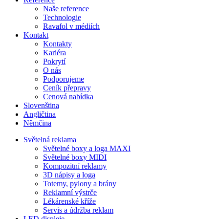
Naše reference
Technologie
Ravafol v médiích
Kontakt
Kontakty
Kariéra
Pokrytí
O nás
Podporujeme
Ceník přepravy
Cenová nabídka
Slovenština
Angličtina
Němčina
Světelná reklama
Světelné boxy a loga MAXI
Světelné boxy MIDI
Kompozitní reklamy
3D nápisy a loga
Totemy, pylony a brány
Reklamní výstrče
Lékárenské kříže
Servis a údržba reklam
LED displeje