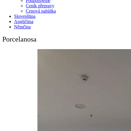
Podporujeme
Ceník přepravy
Cenová nabídka
Slovenština
Angličtina
Němčina
Porcelanosa