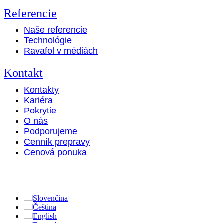
Referencie
Naše referencie
Technológie
Ravafol v médiách
Kontakt
Kontakty
Kariéra
Pokrytie
O nás
Podporujeme
Cenník prepravy
Cenová ponuka
Slovenčina
Čeština
English