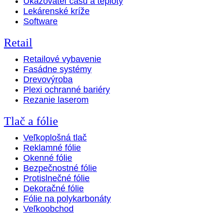
Ukazovateľ času a teploty
Lekárenské kríže
Software
Retail
Retailové vybavenie
Fasádne systémy
Drevovýroba
Plexi ochranné bariéry
Rezanie laserom
Tlač a fólie
Veľkoplošná tlač
Reklamné fólie
Okenné fólie
Bezpečnostné fólie
Protislnečné fólie
Dekoračné fólie
Fólie na polykarbonáty
Veľkoobchod