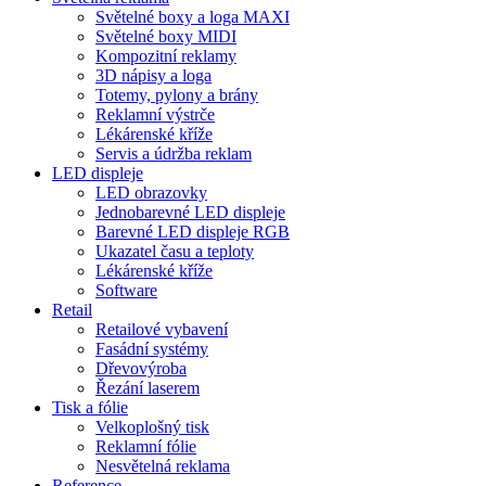
Světelné boxy a loga MAXI
Světelné boxy MIDI
Kompozitní reklamy
3D nápisy a loga
Totemy, pylony a brány
Reklamní výstrče
Lékárenské kříže
Servis a údržba reklam
LED displeje
LED obrazovky
Jednobarevné LED displeje
Barevné LED displeje RGB
Ukazatel času a teploty
Lékárenské kříže
Software
Retail
Retailové vybavení
Fasádní systémy
Dřevovýroba
Řezání laserem
Tisk a fólie
Velkoplošný tisk
Reklamní fólie
Nesvětelná reklama
Reference