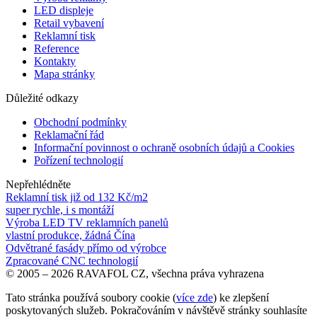
LED displeje
Retail vybavení
Reklamní tisk
Reference
Kontakty
Mapa stránky
Důležité odkazy
Obchodní podmínky
Reklamační řád
Informační povinnost o ochraně osobních údajů a Cookies
Pořízení technologií
Nepřehlédněte
Reklamní tisk již od 132 Kč/m2
super rychle, i s montáží
Výroba LED TV reklamních panelů
vlastní produkce, žádná Čína
Odvětrané fasády přímo od výrobce
Zpracované CNC technologií
© 2005 – 2026 RAVAFOL CZ, všechna práva vyhrazena
Tato stránka používá soubory cookie (
více zde
) ke zlepšení
poskytovaných služeb. Pokračováním v návštěvě stránky souhlasíte