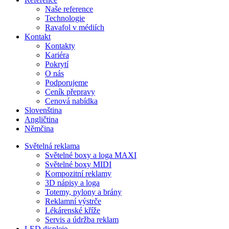
Naše reference
Technologie
Ravafol v médiích
Kontakt
Kontakty
Kariéra
Pokrytí
O nás
Podporujeme
Ceník přepravy
Cenová nabídka
Slovenština
Angličtina
Němčina
Světelná reklama
Světelné boxy a loga MAXI
Světelné boxy MIDI
Kompozitní reklamy
3D nápisy a loga
Totemy, pylony a brány
Reklamní výstrče
Lékárenské kříže
Servis a údržba reklam
LED displeje