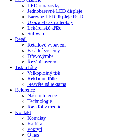
LED obrazovky
Jednobarevné LED displeje
Barevné LED displeje RGB
Ukazatel času a teploty
Lékárenské kříže
Software
Retail
Retailové vybavení
Fasádní systémy
Dřevovýroba
Řezání laserem
Tisk a fólie
Velkoplošný tisk
Reklamní fólie
Nesvětelná reklama
Reference
Naše reference
Technologie
Ravafol v médiích
Kontakt
Kontakty
Kariéra
Pokrytí
O nás