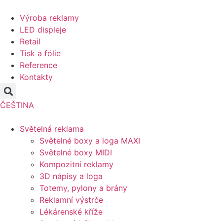
Přejít
k
Výroba reklamy
obsahu
LED displeje
Retail
Tisk a fólie
Reference
Kontakty
ČEŠTINA
Světelná reklama
Světelné boxy a loga MAXI
Světelné boxy MIDI
Kompozitní reklamy
3D nápisy a loga
Totemy, pylony a brány
Reklamní výstrče
Lékárenské kříže